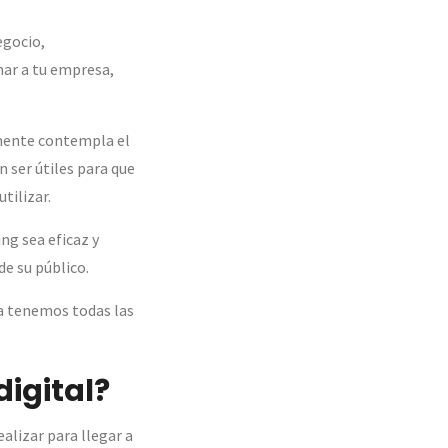
egocio,
nar a tu empresa,
amente contempla el
 ser útiles para que
utilizar.
ng sea eficaz y
de su público.
ta tenemos todas las
igital?
alizar para llegar a