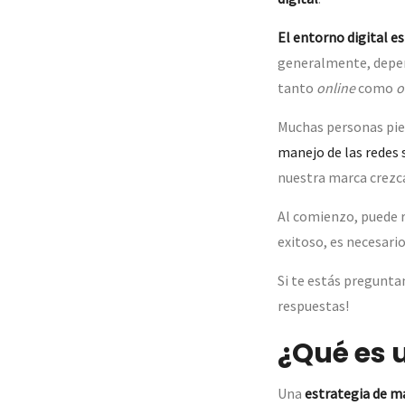
El entorno digital e
generalmente, depend
tanto
online
como
o
Muchas personas pien
manejo de las redes 
nuestra marca crezc
Al comienzo, puede r
exitoso, es necesario
Si te estás pregunt
respuestas!
¿Qué es 
Una
estrategia de ma