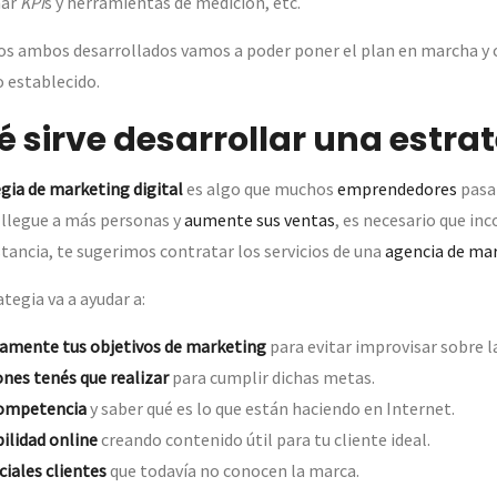
nar
KPI
s y herramientas de medición, etc.
s ambos desarrollados vamos a poder poner el plan en marcha y
 establecido.
 sirve desarrollar una estra
gia de marketing digital
es algo que muchos
emprendedores
pasan
 llegue a más personas y
aumente sus ventas
, es necesario que in
stancia, te sugerimos contratar los servicios de una
agencia de mar
tegia va a ayudar a:
tamente tus objetivos de marketing
para evitar improvisar sobre l
ones tenés que realizar
para cumplir dichas metas.
competencia
y saber qué es lo que están haciendo en Internet.
bilidad online
creando contenido útil para tu cliente ideal.
ciales clientes
que todavía no conocen la marca.