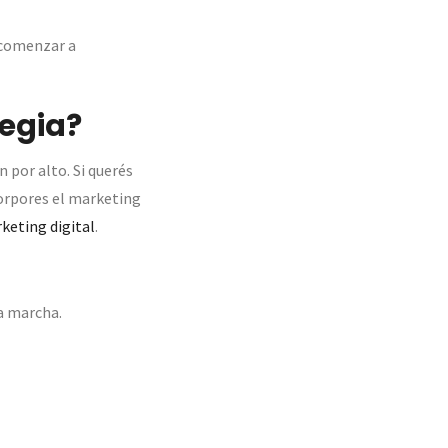
 comenzar a
tegia?
 por alto. Si querés
corpores el marketing
keting digital
.
a marcha.