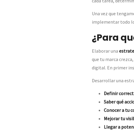
cada tarea, determi
Una vez que tengamo
implementar todo lo
¿Para qué
Elaborar una
estrate
que tu marca crezca,
digital. En primer in
Desarrollar una estra
Definir correc
Saber qué acci
Conocer a tu 
Mejorar tu visi
Llegar a poten