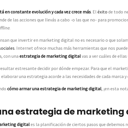
stá en constante evolución y cada vez crece más
. El
éxito
de todo n
e de las acciones que llevás a cabo -o las que no- para promocio
ffline
.
san que invertir en marketing digital no es necesario o que sol
sociales
. Internet ofrece muchas más herramientas que nos pueden
a, con una
estrategia de marketing digital
vas a ver cuáles de ellas 
esultar estresante decidir por dónde empezar. Para que el marketi
 elaborar una estrategia acorde a las necesidades de cada marca y 
ando
cómo armar una estrategia de marketing digital
, ¡en esta no
una estrategia de marketing d
rketing digital
es la planificación de ciertos pasos que debemos re