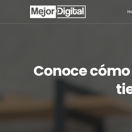
H
Conoce cómo t
ti