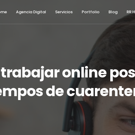
ome
Agencia Digital
Servicios
Portfolio
Blog
RR 
rabajar online po
empos de cuarent