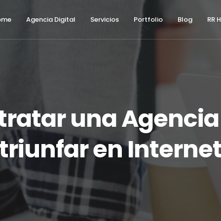
modal-check
ome
Agencia Digital
Servicios
Portfolio
Blog
RR 
tratar una Agencia 
triunfar en Interne