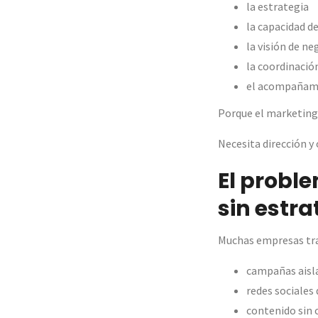
la estrategia
la capacidad de
la visión de ne
la coordinació
el acompañami
Porque el marketing
Necesita dirección y
El probl
sin estra
Muchas empresas tra
campañas aisl
redes sociales
contenido sin 