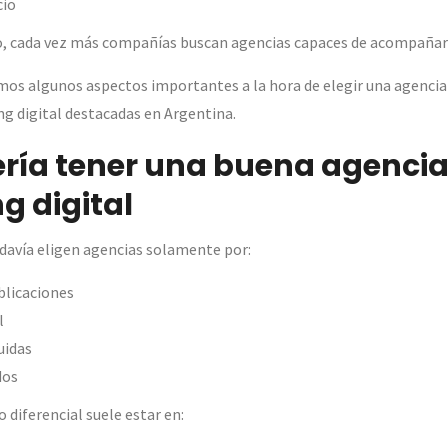
cio
o, cada vez más compañías buscan agencias capaces de acompañar 
mos algunos aspectos importantes a la hora de elegir una agenci
g digital destacadas en Argentina.
ría tener una buena agencia
g digital
avía eligen agencias solamente por:
blicaciones
l
uidas
dos
 diferencial suele estar en: