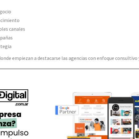
gocio
ecimiento
ples canales
mpañas
ategia
donde empiezan a destacarse las agencias con enfoque consultivo 