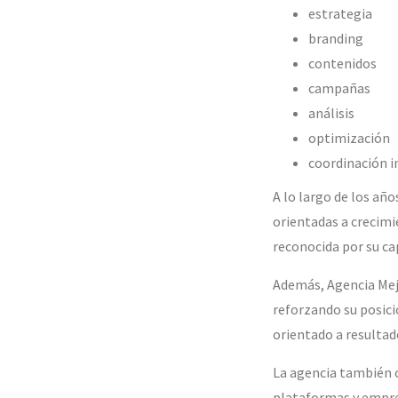
estrategia
branding
contenidos
campañas
análisis
optimización
coordinación i
A lo largo de los añ
orientadas a crecim
reconocida por su c
Además, Agencia Mej
reforzando su posici
orientado a resultad
La agencia también c
plataformas y empre