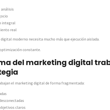
 análisis
gocio
n integral
ento real
 digital moderno necesita mucho más que ejecución aislada.
 optimización constante.
ema del marketing digital tr
tegia
bajan el marketing digital de forma fragmentada:
adas
 desconectadas
objetivos claros