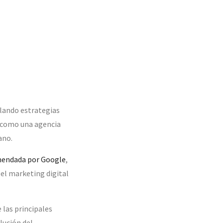
llando estrategias
 como una agencia
ano.
omendada por Google
,
el marketing digital
 las principales
lución del