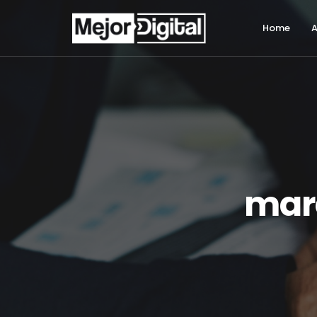
Home
A
marc