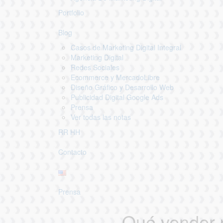
Portfolio
Blog
Casos de Marketing Digital Integral
Marketing Digital
Redes Sociales
Ecommerce y MercadoLibre
Diseño Gráfico y Desarrollo Web
Publicidad Digital Google Ads
Prensa
Ver todas las notas
RR HH
Contacto
Prensa
Qué vender p