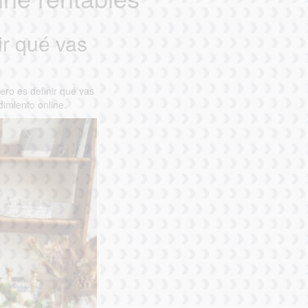
r qué vas
ro es definir qué vas
imiento online.