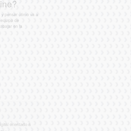
line?
e y pensar cómo va a
n equipo de
abajar en la
ital orientado a