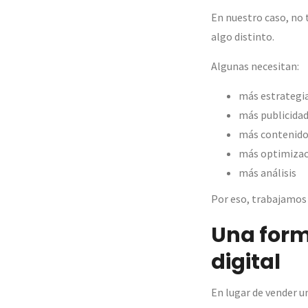
En nuestro caso, no
algo distinto.
Algunas necesitan:
más estrategi
más publicida
más contenid
más optimizac
más análisis
Por eso, trabajamos 
Una form
digital
En lugar de vender u