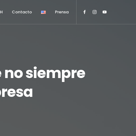
HH
Contacto
Prensa
é no siempre
presa