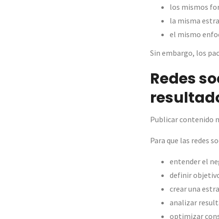
los mismos f
la misma estr
el mismo enfo
Sin embargo, los pac
Redes so
resultad
Publicar contenido n
Para que las redes so
entender el ne
definir objetiv
crear una estr
analizar resul
optimizar co